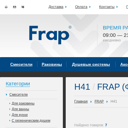
Доставка
Оплата
Контакты
ВРЕМЯ Р
09:00 — 2
ежедневно
Смесители
Раковины
Душевые системы
Акс
Категории
H41
/
FRAP (
Смесители
Главная
FRAP
H41
Для раковины
Для ванны
Для кухни
С гигиеническим душем
Найдено товаров:
7