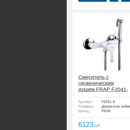
Смеситель с
гигиеническим
душем FRAP F2041-
8
Артикул:
F2041-8
Размеры:
Держатель лейки 
Бренд:
FRAP
6123
руб.