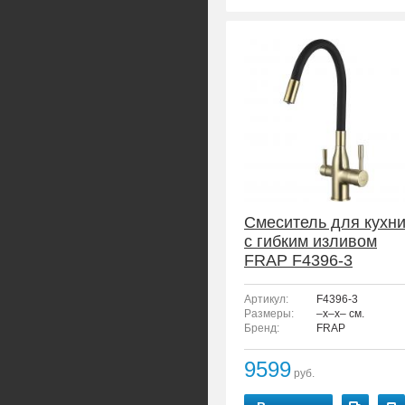
Смеситель для кухн
с гибким изливом
FRAP F4396-3
Артикул:
F4396-3
Размеры:
–x–x– см.
Бренд:
FRAP
9599
руб.