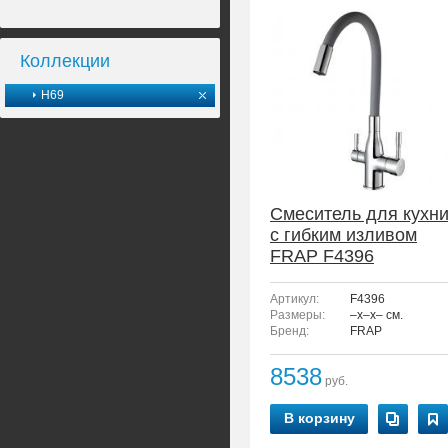
Коллекции
H69
Смеситель для кухн
с гибким изливом
FRAP F4396
Артикул:
F4396
Размеры:
–x–x– см.
Бренд:
FRAP
8538
руб.
В корзину