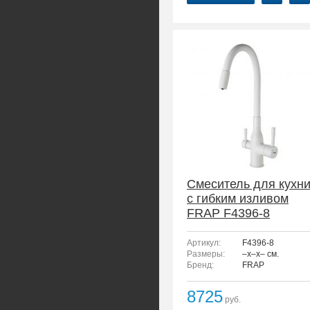
Смеситель для кухн
с гибким изливом
FRAP F4396-8
Артикул:
F4396-8
Размеры:
–x–x– см.
Бренд:
FRAP
8725
руб.