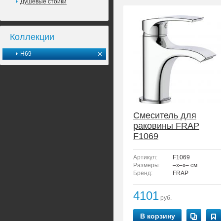
Душевые стойки
Коллекции
H69
Смеситель для
раковины FRAP
F1069
Артикул:
F1069
Размеры:
–x–x– см.
Бренд:
FRAP
4101
руб.
В корзину