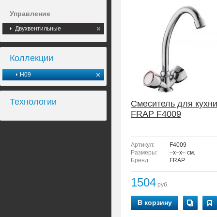
Управление
Двухвентильные
Коллекции
H09
Технологии
Смеситель для кухн
FRAP F4009
Артикул:
F4009
Размеры:
–x–x– см.
Бренд:
FRAP
1504
руб.
В корзину