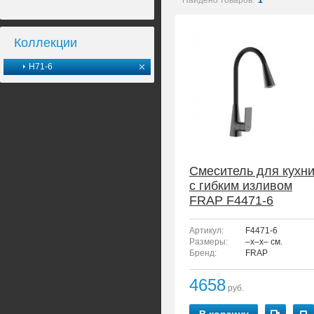
Найдено товаров:
1
Коллекции
H71-6
Смеситель для кухн
с гибким изливом
FRAP F4471-6
Артикул:
F4471-6
Размеры:
–x–x– см.
Бренд:
FRAP
4658
руб.