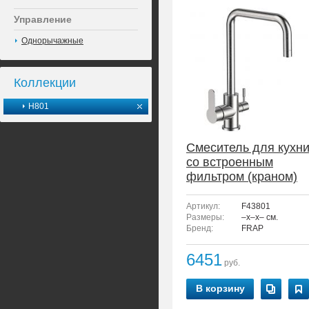
Управление
Однорычажные
Коллекции
H801
Смеситель для кухн
со встроенным
фильтром (краном)
под питьевую воду
FRAP F43801
Артикул:
F43801
Размеры:
–x–x– см.
Бренд:
FRAP
6451
руб.
В корзину