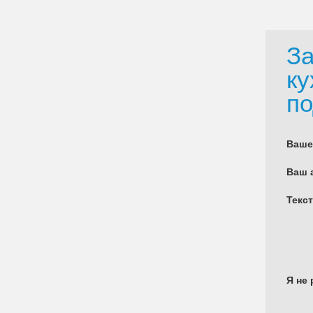
За
ку
по
Ваше
Ваш 
Текс
Я не 