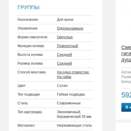
ГРУППЫ
Назначение
Для кухни
Управление
Однорычажные
Форма смесителя
Округлые
Функции излива
Поворотный
Сме
гиг
Высота излива
Средний
душ
Размер излива
Средний
Способ монтажа
На одно отверстие
,
Артик
На гайке
Разм
Бренд
Цвет
Сатин
59
Тип подводки
Гибкая подводка
Стиль
Современные
В 
Тип картриджа
Экономичный,
Керамический 35 мм
Материал
Нержавеющая сталь