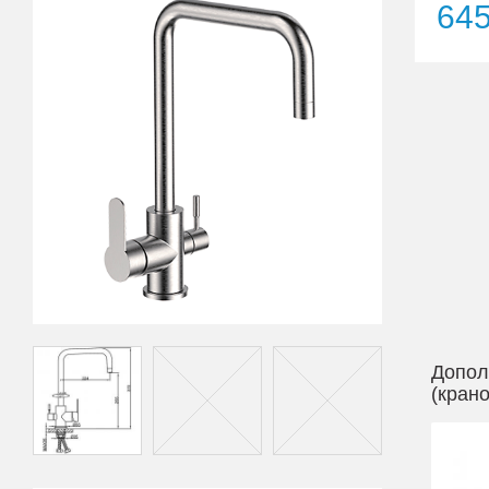
64
Допол
(кран