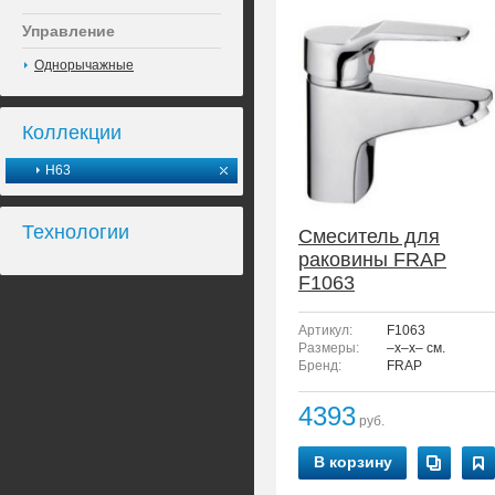
Управление
Однорычажные
Коллекции
H63
Технологии
Смеситель для
раковины FRAP
F1063
Артикул:
F1063
Размеры:
–x–x– см.
Бренд:
FRAP
4393
руб.
В корзину