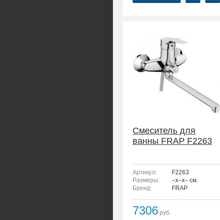
Смеситель для
ванны FRAP F2263
Артикул:
F2263
Размеры:
–x–x– см.
Бренд:
FRAP
7306
руб.