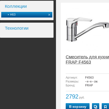
Коллекции
H63
Технологии
Смеситель для кухн
FRAP F4563
Артикул:
F4563
Размеры:
–x–x– см.
Бренд:
FRAP
2792
руб.
В корзину