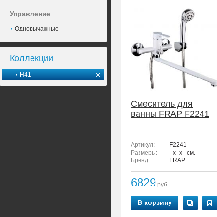
Управление
Однорычажные
Коллекции
H41
Смеситель для
ванны FRAP F2241
Артикул:
F2241
Размеры:
–x–x– см.
Бренд:
FRAP
6829
руб.
В корзину