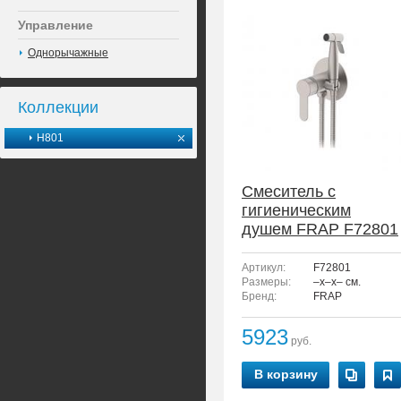
Управление
Однорычажные
Коллекции
H801
Смеситель с
гигиеническим
душем FRAP F72801
Артикул:
F72801
Размеры:
–x–x– см.
Бренд:
FRAP
5923
руб.
В корзину