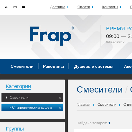
Доставка
Оплата
Контакты
ВРЕМЯ Р
09:00 — 2
ежедневно
Смесители
Раковины
Душевые системы
Акс
Категории
Смесители
/
Смесители
Главная
Смесители
С ги
С гигиеническим душем
Найдено товаров:
1
Группы