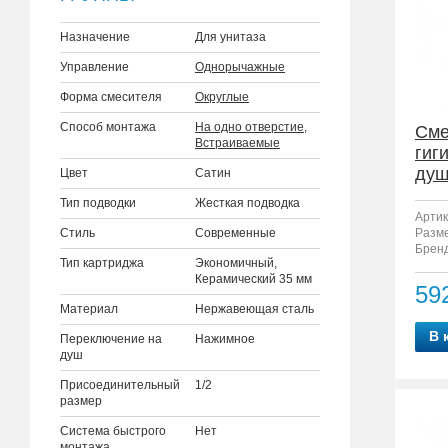
Назначение
Для унитаза
Управление
Однорычажные
Форма смесителя
Округлые
Способ монтажа
На одно отверстие
,
Сме
Встраиваемые
гиг
душ
Цвет
Сатин
Тип подводки
Жесткая подводка
Артик
Стиль
Современные
Разм
Бренд
Тип картриджа
Экономичный,
Керамический 35 мм
59
Материал
Нержавеющая сталь
В 
Переключение на
Нажимное
душ
Присоединительный
1/2
размер
Система быстрого
Нет
монтажа