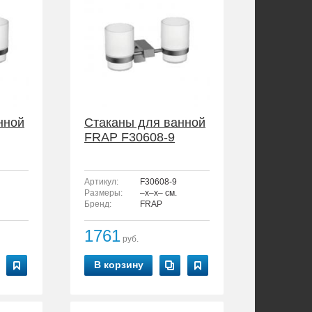
нной
Стаканы для ванной
FRAP F30608-9
Артикул:
F30608-9
Размеры:
–x–x– см.
Бренд:
FRAP
1761
руб.
В корзину