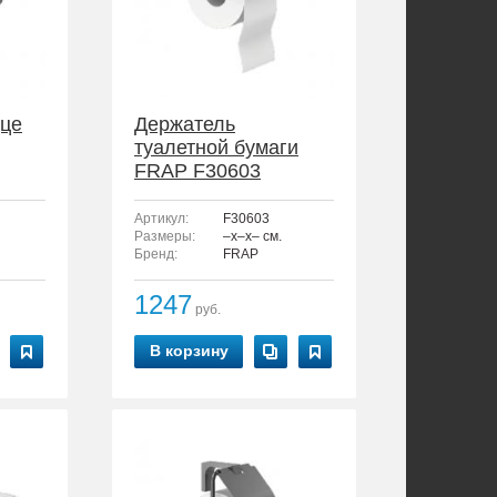
це
Держатель
туалетной бумаги
FRAP F30603
Артикул:
F30603
Размеры:
–x–x– см.
Бренд:
FRAP
1247
руб.
В корзину