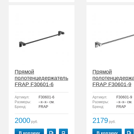
Прямой
Прямой
полотенцедержатель
полотенцедерж
FRAP F30601-6
FRAP F30601-9
Артикул:
F30601-6
Артикул:
F30601-9
Размеры:
–x–x– см.
Размеры:
–x–x– см.
Бренд:
FRAP
Бренд:
FRAP
2000
2179
руб.
руб.
В корзину
В корзину