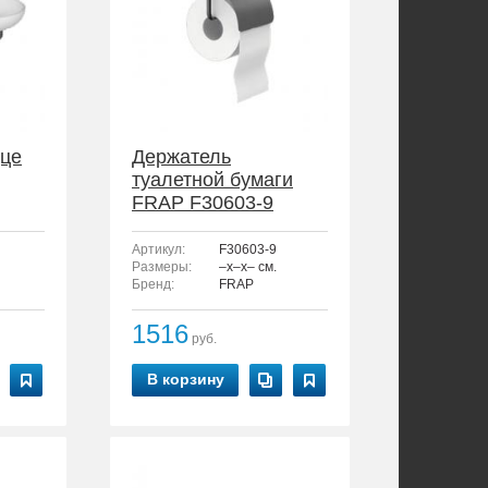
це
Держатель
туалетной бумаги
FRAP F30603-9
Артикул:
F30603-9
Размеры:
–x–x– см.
Бренд:
FRAP
1516
руб.
В корзину