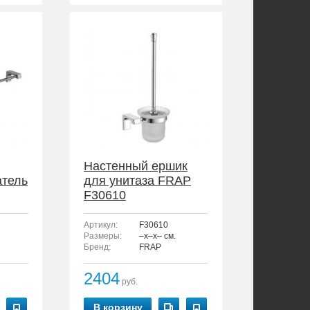
Настенный ершик
атель
для унитаза FRAP
F30610
Артикул:
F30610
Размеры:
–x–x– см.
Бренд:
FRAP
2404
руб.
В корзину