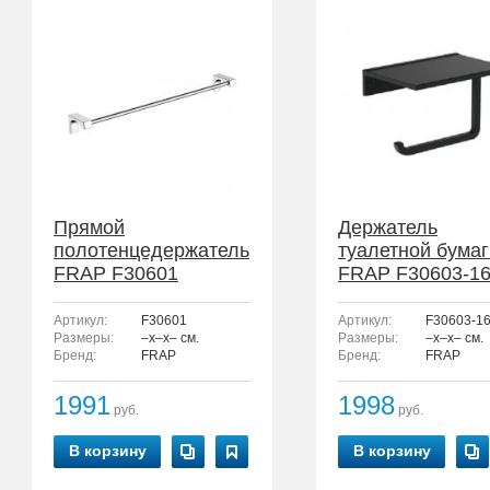
Прямой
Держатель
полотенцедержатель
туалетной бумаг
FRAP F30601
FRAP F30603-1
Артикул:
F30601
Артикул:
F30603-1
Размеры:
–x–x– см.
Размеры:
–x–x– см.
Бренд:
FRAP
Бренд:
FRAP
1991
1998
руб.
руб.
В корзину
В корзину