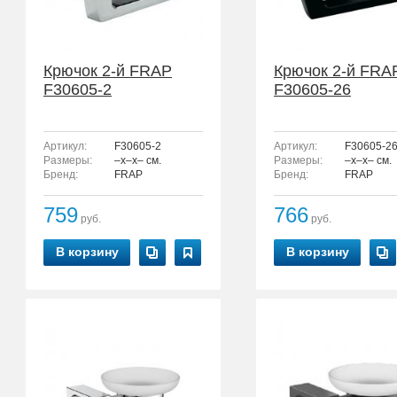
Крючок 2-й FRAP
Крючок 2-й FRA
F30605-2
F30605-26
Артикул:
F30605-2
Артикул:
F30605-2
Размеры:
–x–x– см.
Размеры:
–x–x– см.
Бренд:
FRAP
Бренд:
FRAP
759
766
руб.
руб.
В корзину
В корзину