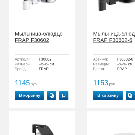
Мыльница-блюдце
Мыльница-блюд
FRAP F30602
FRAP F30602-6
Артикул:
F30602
Артикул:
F30602-6
Размеры:
–x–x– см.
Размеры:
–x–x– см.
Бренд:
FRAP
Бренд:
FRAP
1145
1153
руб.
руб.
В корзину
В корзину