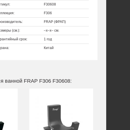
тикул:
F30608
ллекция:
F306
оизводитель:
FRAP (ФРАП)
змеры (см.):
–x–x– см.
рантийный срок:
1 год
рана:
Китай
я ванной FRAP F306 F30608: