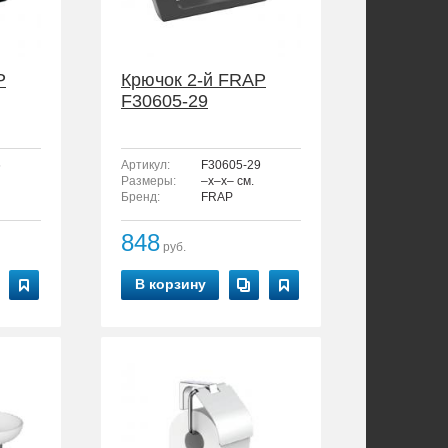
P
Крючок 2-й FRAP
F30605-29
6
Артикул:
F30605-29
Размеры:
–x–x– см.
Бренд:
FRAP
848
руб.
В корзину