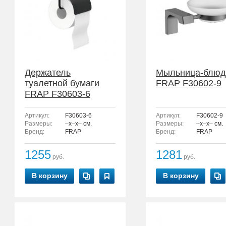
Держатель
Мыльница-блюд
туалетной бумаги
FRAP F30602-9
FRAP F30603-6
Артикул:
F30603-6
Артикул:
F30602-9
Размеры:
–x–x– см.
Размеры:
–x–x– см.
Бренд:
FRAP
Бренд:
FRAP
1255
1281
руб.
руб.
В корзину
В корзину