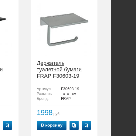
Держатель
и
туалетной бумаги
6
FRAP F30603-19
6
Артикул:
F30603-19
Размеры:
–x–x– см.
Бренд:
FRAP
1998
руб.
В корзину