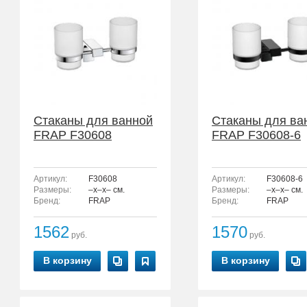
Стаканы для ванной
Стаканы для ва
FRAP F30608
FRAP F30608-6
Артикул:
F30608
Артикул:
F30608-6
Размеры:
–x–x– см.
Размеры:
–x–x– см.
Бренд:
FRAP
Бренд:
FRAP
1562
1570
руб.
руб.
В корзину
В корзину