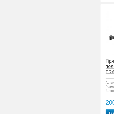
Пря
пол
FRA
Артик
Разм
Бренд
20
В 