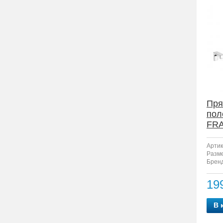
Пря
пол
FRA
Артик
Разм
Бренд
19
В 