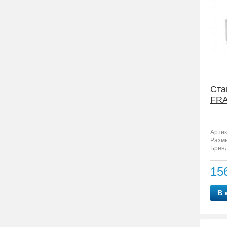
Ста
FRA
Артик
Разм
Бренд
15
В 