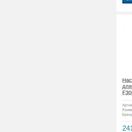
Нас
для
F30
Артик
Разм
Бренд
24