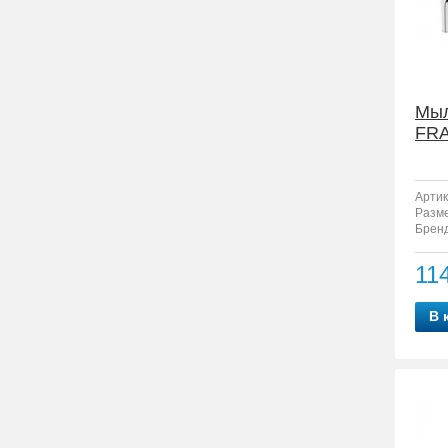
Мыл
FRA
Артик
Разм
Бренд
11
В 