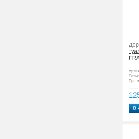
Дер
туа
FRA
Артик
Разм
Бренд
12
В 