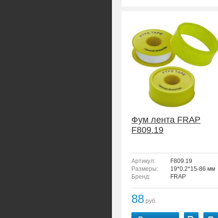
Фум лента FRAP
F809.19
Артикул:
F809.19
Размеры:
19*0.2*15-86 мм
Бренд:
FRAP
88
руб.