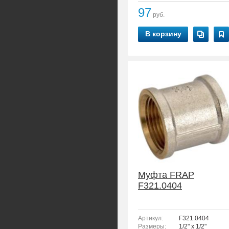
97
руб.
В корзину
Муфта FRAP
F321.0404
Артикул:
F321.0404
Размеры:
1/2" x 1/2"