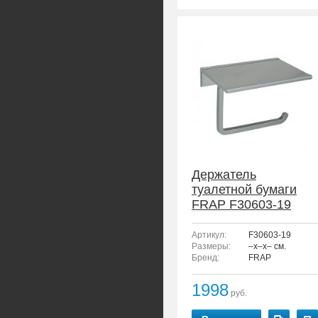
Держатель
туалетной бумаги
FRAP F30603-19
Артикул:
F30603-19
Размеры:
–x–x– см.
Бренд:
FRAP
1998
руб.