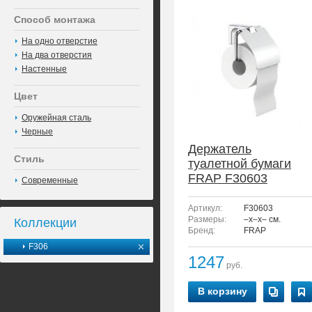
Способ монтажа
На одно отверстие
На два отверстия
Настенные
Цвет
Оружейная сталь
Черные
Держатель
Стиль
туалетной бумаги
FRAP F30603
Современные
Артикул:
F30603
Размеры:
–x–x– см.
Коллекции
Бренд:
FRAP
F306
1247
руб.
В корзину