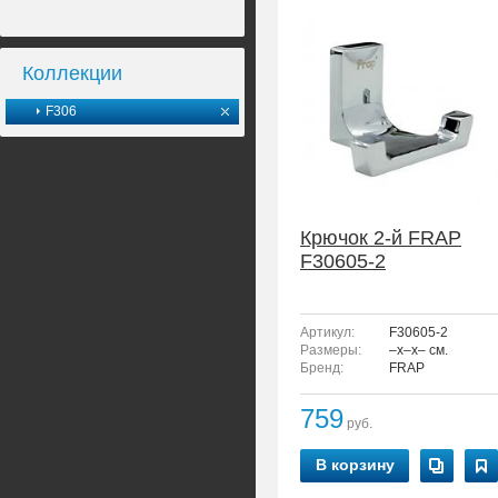
Коллекции
F306
Крючок 2-й FRAP
F30605-2
Артикул:
F30605-2
Размеры:
–x–x– см.
Бренд:
FRAP
759
руб.
В корзину