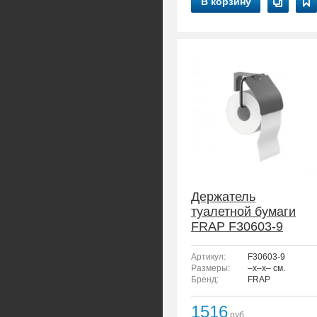
В корзину
Держатель
туалетной бумаги
FRAP F30603-9
Артикул:
F30603-9
Размеры:
–x–x– см.
Бренд:
FRAP
1516
руб.