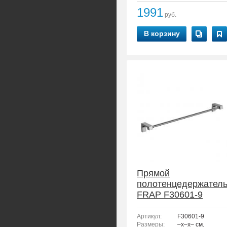
1991
руб.
В корзину
Прямой
полотенцедержател
FRAP F30601-9
Артикул:
F30601-9
Размеры:
–x–x– см.