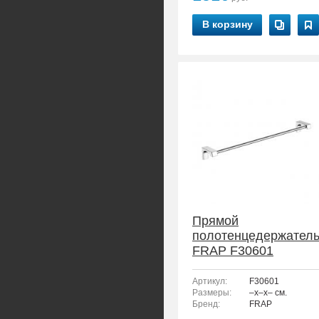
В корзину
Прямой
полотенцедержател
FRAP F30601
Артикул:
F30601
Размеры:
–x–x– см.
Бренд:
FRAP