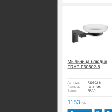
Мыльница-блюдце
FRAP F30602-6
Артикул:
F30602-6
Размеры:
–x–x– см.
Бренд:
FRAP
1153
руб.