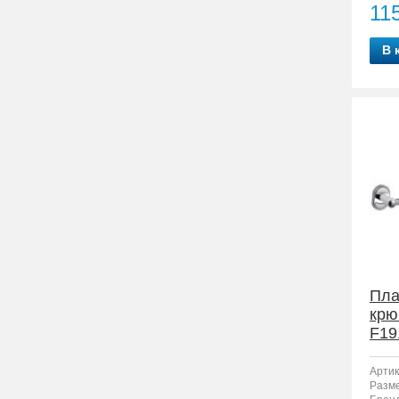
11
В 
Пла
крю
F19
Артик
Разм