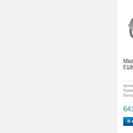
Мыл
F19
Артик
Разм
Бренд
64
В 