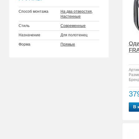
Способ монтажа
На два отверстия
,
Настенные
Стиль
Современные
Назначение
Для полотенец
Оди
Форма
Прямые
FRA
Артик
Разм
Бренд
37
В 