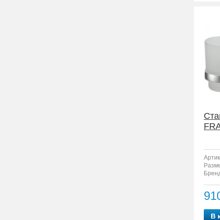
Ста
FRA
Артик
Разм
Бренд
91
В 