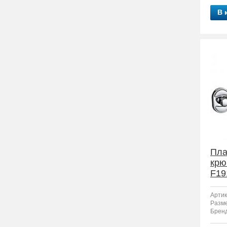
В 
Пла
крю
F19
Артик
Разм
Бренд