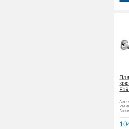
Пла
крю
F19
Артик
Разм
Бренд
10