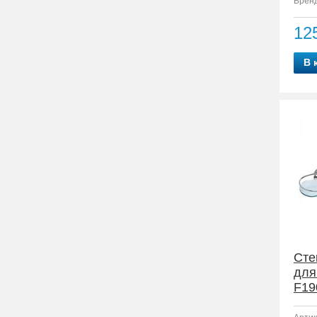
Бренд
12
В 
Сте
для
F19