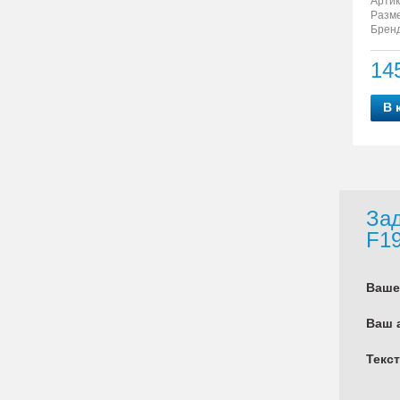
Артик
Разм
Бренд
14
В 
Зад
F1
Ваше
Ваш 
Текс