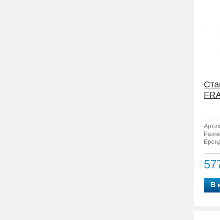
Ста
FRA
Артик
Разм
Бренд
57
В 