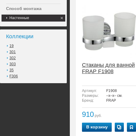
Способ монтажа
Настенные
Коллекции
19
301
302
303
Стаканы для ванной
35
FRAP F1908
F306
Артикул:
F1908
Размеры:
–x–x– см.
Бренд:
FRAP
910
руб.
В корзину