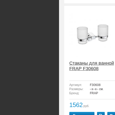
Стаканы для ванной
FRAP F30608
Артикул:
F30608
Размеры:
–x–x– см.
Бренд:
FRAP
1562
руб.