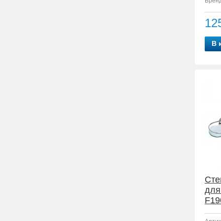
Бренд
12
В 
Сте
для
F19