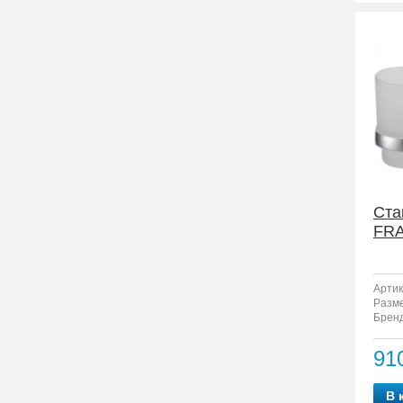
Ста
FRA
Артик
Разм
Бренд
91
В 