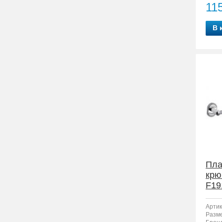
11
В 
Пла
крю
F19
Артик
Разм