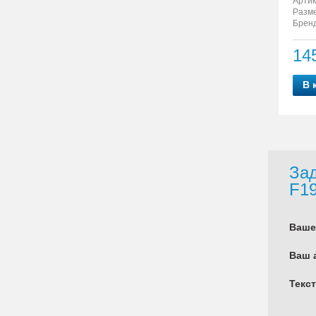
Артик
Разм
Бренд
14
В 
Зад
F1
Ваше
Ваш 
Текс