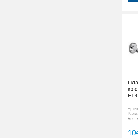
Пла
крю
F19
Артик
Разм
Бренд
10