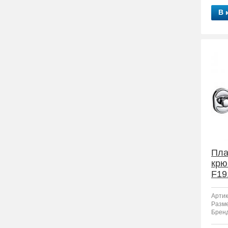
В 
Пла
крю
F19
Артик
Разм
Бренд