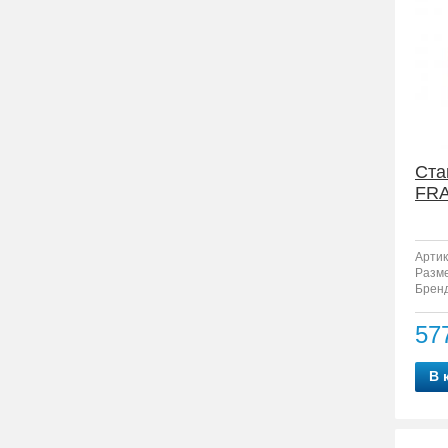
Ста
FRA
Артик
Разм
Бренд
57
В 