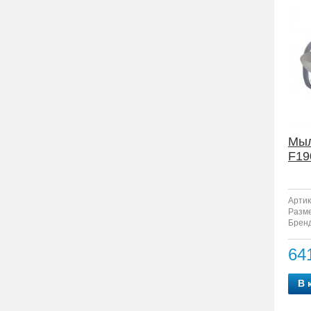
Мыл
F19
Артик
Разм
Бренд
64
В 