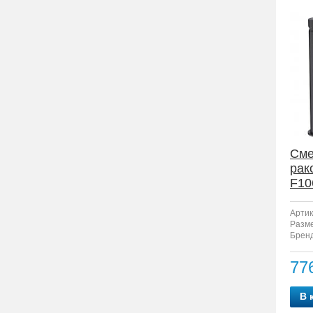
Сме
рак
F10
Артик
Разм
Бренд
77
В 