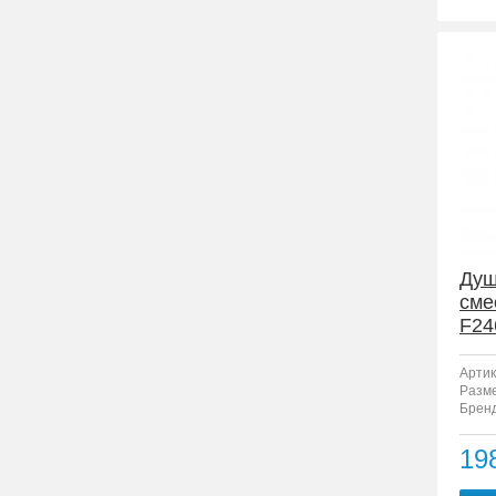
Душ
сме
F24
Артик
Разм
Бренд
19