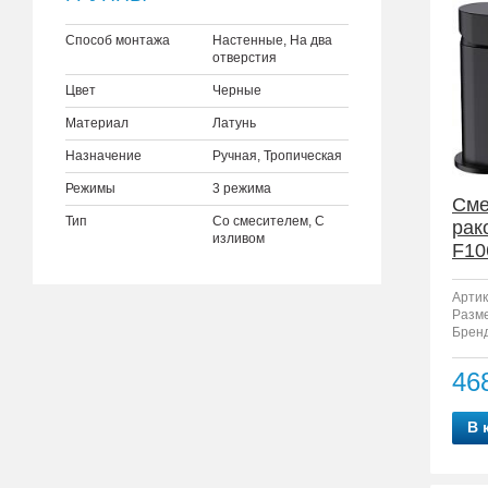
Способ монтажа
Настенные, На два
отверстия
Цвет
Черные
Материал
Латунь
Назначение
Ручная, Тропическая
Режимы
3 режима
Сме
Тип
Со смесителем, С
рак
изливом
F10
Артик
Разм
Бренд
46
В 