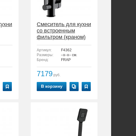
кухни
Смеситель для кухни
со встроенным
фильтром (краном)
под питьевую воду
FRAP F4362
Артикул:
F4362
Размеры:
–x–x– см.
Бренд:
FRAP
7179
руб.
В корзину