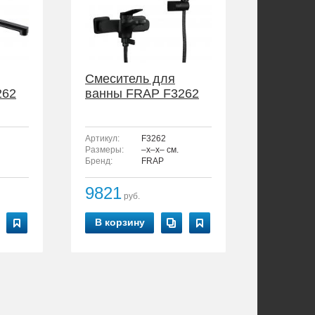
Смеситель для
262
ванны FRAP F3262
Артикул:
F3262
Размеры:
–x–x– см.
Бренд:
FRAP
9821
руб.
В корзину