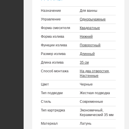
Назначение
Для ванны
Управление
Однорычажные
Форма смесителя
Квадратные
Форма излива
Нижний
Функции излива
Поворотный
Размер излива
Длинный
Длина излива
35 см
Способ монтажа
На два отверстия
,
Настенные
Цвет
Черные
Тип подводки
Жесткая подводка
Стиль
Современные
Тип картриджа
Экономичный,
Керамический 35 мм
Материал
Латунь