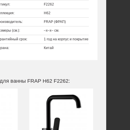
тикул:
F2262
ллекция:
H62
оизводитель:
FRAP (ФРАП)
змеры (см.):
–x–x– см.
рантийный срок:
1 год на корпус и покрытие
рана:
Китай
 для ванны FRAP H62 F2262: