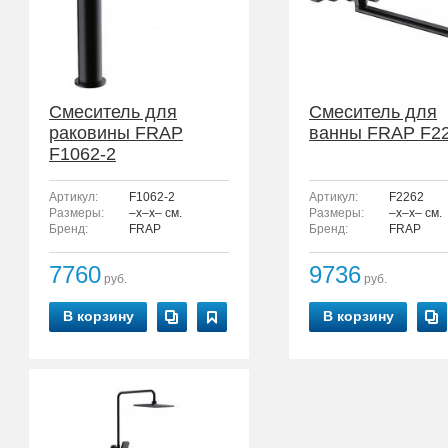
Смеситель для
Смеситель для
раковины FRAP
ванны FRAP F2
F1062-2
Артикул:
F1062-2
Артикул:
F2262
Размеры:
–x–x– см.
Размеры:
–x–x– см.
Бренд:
FRAP
Бренд:
FRAP
7760
9736
руб.
руб.
В корзину
В корзину