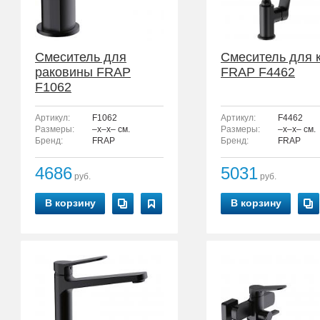
Смеситель для
Смеситель для 
раковины FRAP
FRAP F4462
F1062
Артикул:
F1062
Артикул:
F4462
Размеры:
–x–x– см.
Размеры:
–x–x– см.
Бренд:
FRAP
Бренд:
FRAP
4686
5031
руб.
руб.
В корзину
В корзину