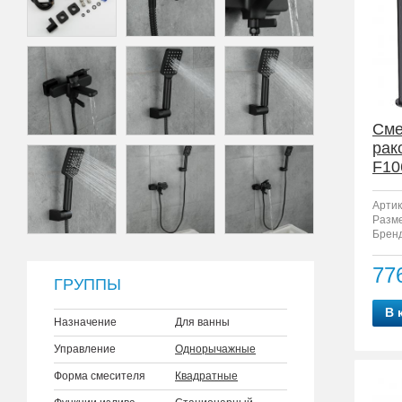
Сме
рак
F10
Артик
Разм
Бренд
77
ГРУППЫ
В 
Назначение
Для ванны
Управление
Однорычажные
Форма смесителя
Квадратные