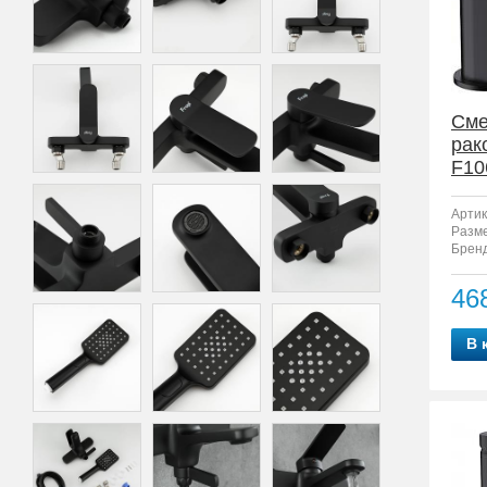
Сме
рак
F10
Артик
Разм
Бренд
46
В 