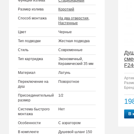
Функции излива
Стационарный
Размер излива
Короткий
Способ монтажа
На два отверстия
,
Настенные
Цвет
Черные
Тип подводки
Жесткая подводка
Стиль
Современные
Душ
сме
Тип картриджа
Экономичный,
Керамический 35 мм
F24
Материал
Латунь
Артик
Переключение на
Поворотное
Разм
душ
Бренд
Присоединительный
1/2
19
размер
Система быстрого
Нет
В 
монтажа
Особенности
С аэратором
В комплекте
Душевой шланг 150