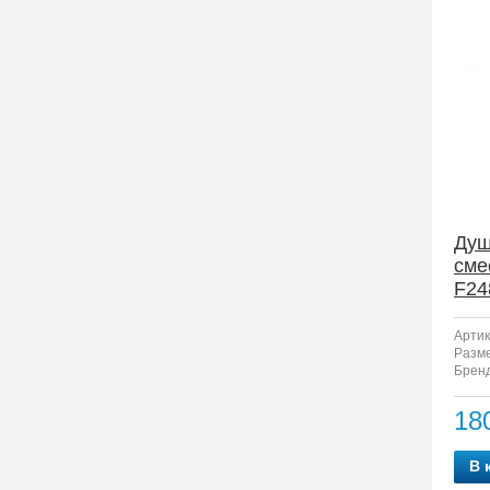
Душ
сме
F24
Артик
Разм
Бренд
18
В 