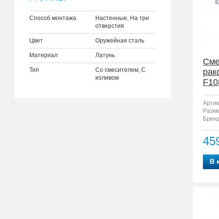
Способ монтажа
Настенные, На три
отверстия
Цвет
Оружейная сталь
Материал
Латунь
Сме
Тип
Со смесителем, С
рак
изливом
F10
Артик
Разм
Бренд
45
В 