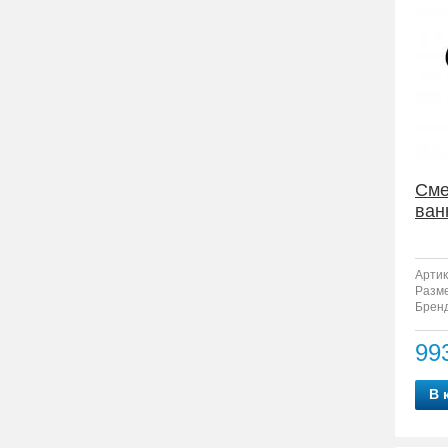
Сме
ван
Артик
Разм
Бренд
99
В 