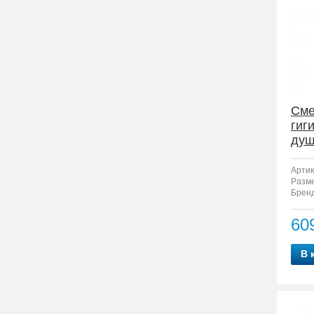
Сме
гиг
душ
Артик
Разм
Бренд
60
В 