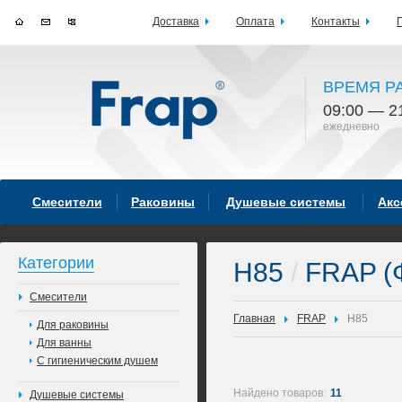
Доставка
Оплата
Контакты
ВРЕМЯ Р
09:00 — 2
ежедневно
Смесители
Раковины
Душевые системы
Акс
Категории
H85
/
FRAP (
Смесители
Главная
FRAP
H85
Для раковины
Для ванны
С гигиеническим душем
Найдено товаров:
11
Душевые системы