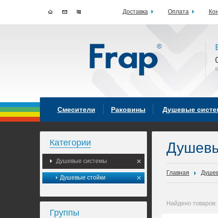
Доставка
Оплата
Ко
Смесители
Раковины
Душевые сист
Категории
Душев
Душевые системы
Главная
Душев
Душевые стойки
Найдено товаров:
Группы