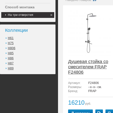
Найдено товаров:
20
Способ монтажа
На три отверстия
Коллекции
H61
H75
H806
H85
H86
Душевая стойка со
H87
смесителем FRAP
H89
F24806
Артикул:
F24806
Размеры:
–x–x– см.
Бренд:
FRAP
16210
руб.