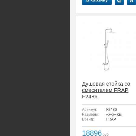
В корзину
Душевая стойка со
смесителем FRAP
F2486
Артикул:
F2486
Размеры:
–x–x– см.
Бренд:
FRAP
18896
руб.