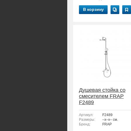
В корзину
Душевая стойка со
смесителем FRAP
F2489
Артикул:
F2489
Размеры:
–x–x– см.
Бренд:
FRAP