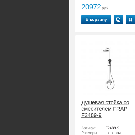
20972
руб.
В корзину
Душевая стойка со
смесителем FRAP
F2489-9
Артикул:
F2489-9
Размеры:
–x–x– см.