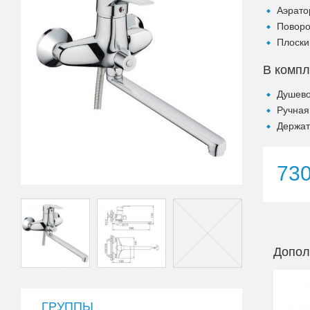
Аэрато
Поворо
Плоски
В компл
Душево
Ручная
Держат
73
Допол
ГРУППЫ