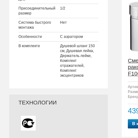
Присоединительный
1/2
размер
Система быстрого
Нет
монтажа
Особенности
С аэратором
В комплекте
Душевой шланг 150
см, Душевая лейка,
Держатель лейки,
Сме
Комплект
отражателей,
рак
Комплект
F10
эксцентриков
Артик
Разм
Бренд
ТЕХНОЛОГИИ
43
В 