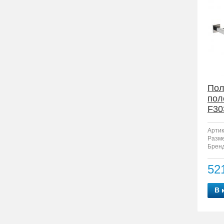
Пол
пол
F30
Артик
Разм
Бренд
52
В 