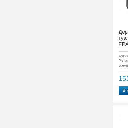
Дер
туа
FRA
Артик
Разм
Бренд
15
В 