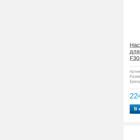
Нас
для
F30
Артик
Разм
Бренд
22
В 