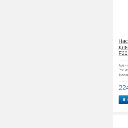
Нас
для
F30
Артик
Разм
Бренд
22
В 