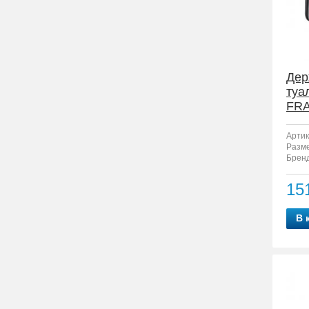
Дер
туа
FRA
Артик
Разм
Бренд
15
В 