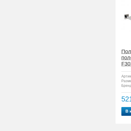
Пол
пол
F30
Артик
Разм
Бренд
52
В 