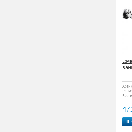
Сме
ван
Артик
Разм
Бренд
47
В 