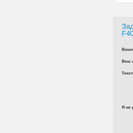
Зад
F4
Ваше
Ваш 
Текс
Я не 