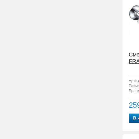
Сме
FRA
Артик
Разм
Бренд
25
В 