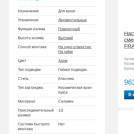
Назначение
Для кухни
Управление
Двухвентильные
Функции излива
Поворотный
Нас
Высота излива
Высокий
сме
FRA
Способ монтажа
На одно отверстие
,
На гайке
Артик
Цвет
Хром
Разм
Бренд
Тип подводки
Гибкая подводка
Стиль
Классика
96
Тип картриджа
Керамическая кран-
букса
В 
Материал
Силумин
Присоединительный
1/2
размер
Система быстрого
Нет
монтажа