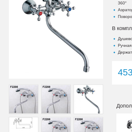
360°
Аэрато
Поворо
В компл
Душево
Ручная
Держат
45
Допол