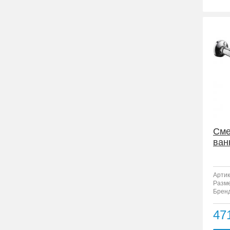
Сме
ван
Артик
Разм
Бренд
47