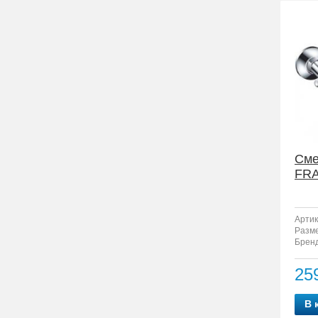
Сме
FRA
Артик
Разм
Бренд
25
В 