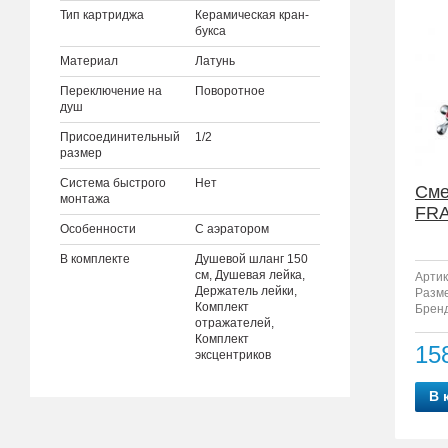
Тип картриджа
Керамическая кран-
букса
Материал
Латунь
Переключение на
Поворотное
душ
Присоединительный
1/2
размер
Система быстрого
Нет
Сме
монтажа
FRA
Особенности
С аэратором
В комплекте
Душевой шланг 150
см, Душевая лейка,
Артик
Держатель лейки,
Разм
Комплект
Бренд
отражателей,
Комплект
15
эксцентриков
В 