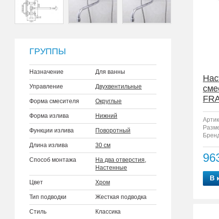
ГРУППЫ
Назначение
Для ванны
Нас
Управление
Двухвентильные
сме
FRA
Форма смесителя
Округлые
Форма излива
Нижний
Артик
Разм
Функции излива
Поворотный
Бренд
Длина излива
30 см
96
Способ монтажа
На два отверстия
,
Настенные
В 
Цвет
Хром
Тип подводки
Жесткая подводка
Стиль
Классика