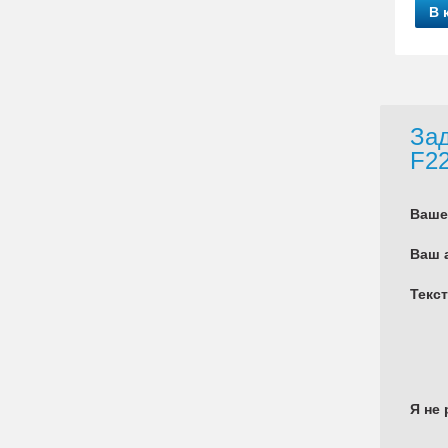
В 
Зад
F2
Ваше
Ваш 
Текс
Я не 