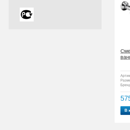
Сме
ван
Артик
Разм
Бренд
57
В 