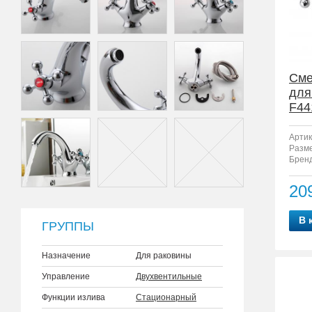
Сме
для
F44
Артик
Разм
Бренд
20
В 
ГРУППЫ
Назначение
Для раковины
Управление
Двухвентильные
Функции излива
Стационарный