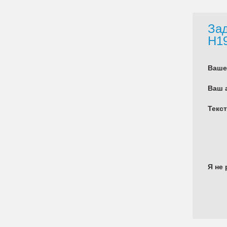
Зад
H1
Ваше
Ваш 
Текс
Я не 