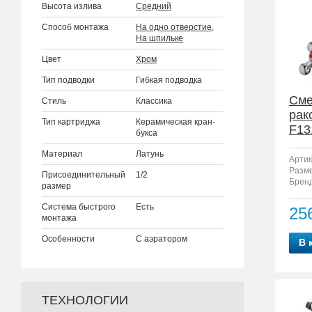
Высота излива
Средний
Способ монтажа
На одно отверстие
,
На шпильке
Цвет
Хром
Тип подводки
Гибкая подводка
Сме
Стиль
Классика
рак
Тип картриджа
Керамическая кран-
F13
букса
Материал
Латунь
Артик
Разм
Присоединительный
1/2
Бренд
размер
Система быстрого
Есть
25
монтажа
Особенности
С аэратором
В 
ТЕХНОЛОГИИ