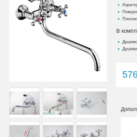
Аэрато
Поворо
Плоски
В компл
Душево
Душева
57
Допол