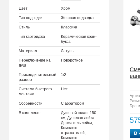
Цвет
Хром
Тип подводки
Жесткая подводка
Стиль
Классика
Тип картриджа
Керамическая кран-
букса
Материал
Латунь
Переключение на
Поворотное
душ
Сме
Присоединительный
1/2
ван
размер
Система быстрого
Нет
монтажа
Артик
Разм
Особенности
С аэратором
Бренд
В комплекте
Душевой шланг 150
см, Душевая лейка,
57
Держатель лейки,
Комплект
отражателей,
В 
Комплект