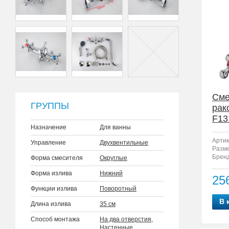
Сме
ГРУППЫ
рак
F13
Назначение
Для ванны
Артик
Управление
Двухвентильные
Разм
Бренд
Форма смесителя
Округлые
Форма излива
Нижний
25
Функции излива
Поворотный
В 
Длина излива
35 см
Способ монтажа
На два отверстия
,
Настенные