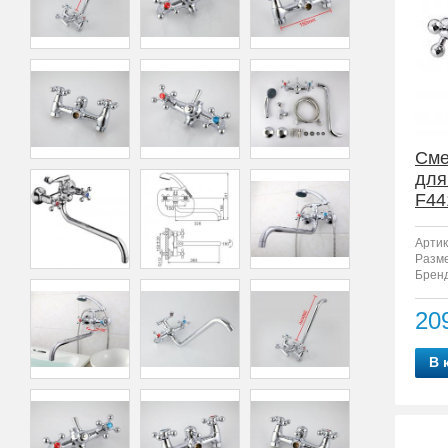
Сме
для
F44
Артик
Разм
Бренд
20
В 