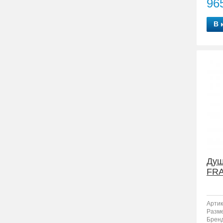
96
В 
Душ
FRA
Артик
Разм
Бренд