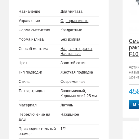
Назначение
Для унитаза
Управление
Однорычажные
Форма смесителя
Квадратные
Форма излива
Без излива
Сме
рак
Способ монтажа
На два отверстия
,
F10
Настенные
Цвет
Золотой сатин
Артик
Тип подводки
Жесткая подводка
Разм
Бренд
Стиль
Современные
45
Тип картриджа
Экономичный,
Керамический 25 мм
В 
Материал
Латунь
Переключение на
Нажимное
душ
Присоединительный
1/2
размер