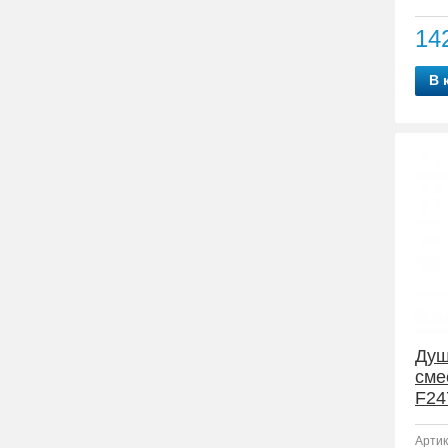
14
В 
Душ
сме
F24
Артик