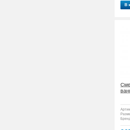
В 
Сме
ван
Артик
Разм
Бренд