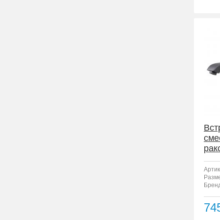
Вст
сме
рак
F12
Артик
Разм
Бренд
74