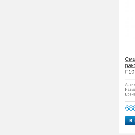
Сме
рак
F10
Артик
Разм
Бренд
68
В 