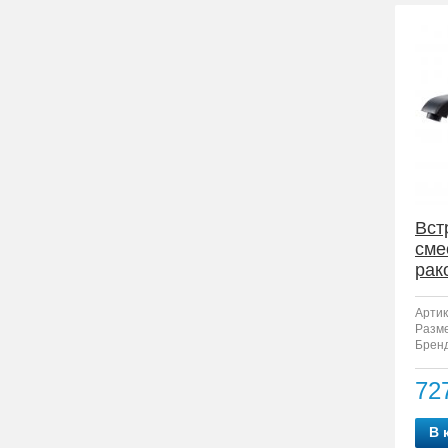
Вст
сме
рак
F12
Артик
Разм
Бренд
72
В 