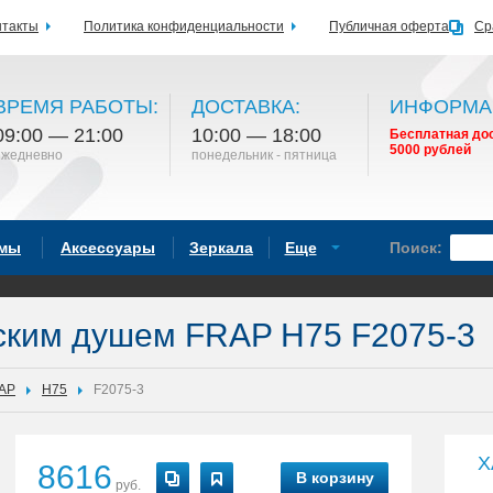
нтакты
Политика конфиденциальности
Публичная оферта
Ср
ВРЕМЯ РАБОТЫ:
ДОСТАВКА:
ИНФОРМА
09:00 — 21:00
10:00 — 18:00
Бесплатная дос
5000 рублей
ежедневно
понедельник - пятница
емы
Аксессуары
Зеркала
Еще
Поиск:
ским душем FRAP H75 F2075-3
AP
H75
F2075-3
Х
8616
В корзину
руб.