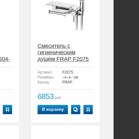
Смеситель с
гигиеническим
504-
душем FRAP F2075
Артикул:
F2075
Размеры:
–x–x– см.
Бренд:
FRAP
6853
руб.
В корзину