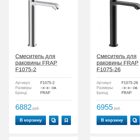
Смеситель для
Смеситель для
раковины FRAP
раковины FRAP
F1075-2
F1075-26
Артикул:
F1075-2
Артикул:
F1075-26
Размеры:
–x–x– см.
Размеры:
–x–x– см.
Бренд:
FRAP
Бренд:
FRAP
6882
6955
руб.
руб.
В корзину
В корзину