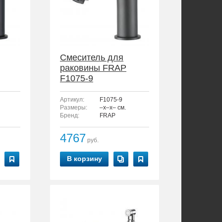
Смеситель для
раковины FRAP
F1075-9
Артикул:
F1075-9
Размеры:
–x–x– см.
Бренд:
FRAP
4767
руб.
В корзину