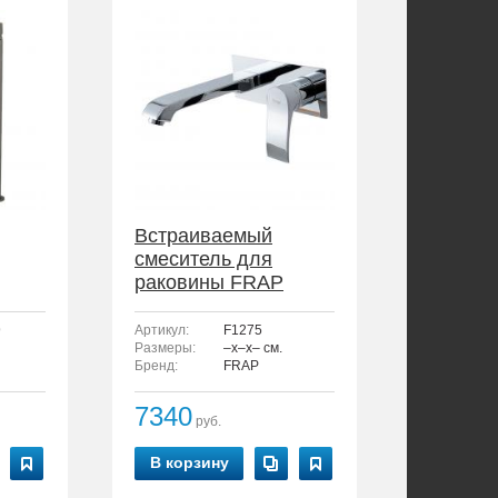
Встраиваемый
смеситель для
раковины FRAP
F1275
9
Артикул:
F1275
Размеры:
–x–x– см.
Бренд:
FRAP
7340
руб.
В корзину