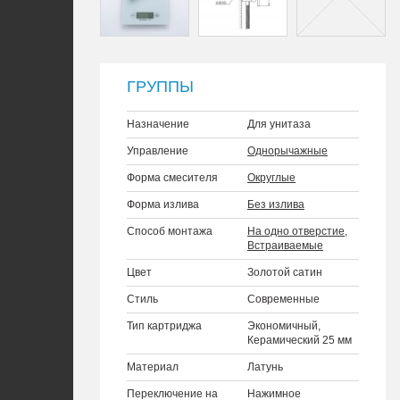
ГРУППЫ
Назначение
Для унитаза
Управление
Однорычажные
Форма смесителя
Округлые
Форма излива
Без излива
Способ монтажа
На одно отверстие
,
Встраиваемые
Цвет
Золотой сатин
Стиль
Современные
Тип картриджа
Экономичный,
Керамический 25 мм
Материал
Латунь
Переключение на
Нажимное