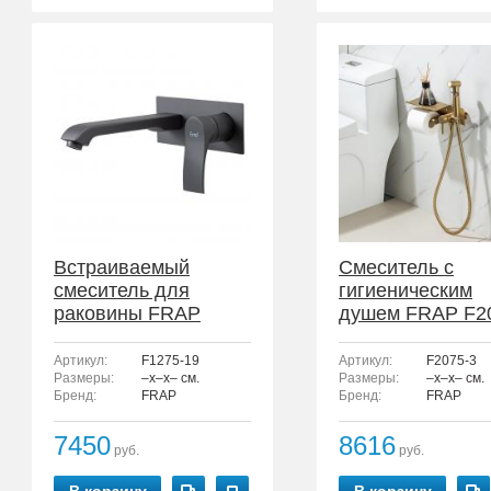
Встраиваемый
Смеситель с
смеситель для
гигиеническим
раковины FRAP
душем FRAP F2
F1275-19
3
Артикул:
F1275-19
Артикул:
F2075-3
Размеры:
–x–x– см.
Размеры:
–x–x– см.
Бренд:
FRAP
Бренд:
FRAP
7450
8616
руб.
руб.