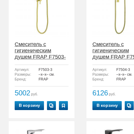
Смеситель с
Смеситель с
гигиеническим
гигиеническим
душем FRAP F7503-
душем FRAP F7
3
3
Артикул:
F7503-3
Артикул:
F7504-3
Размеры:
–x–x– см.
Размеры:
–x–x– см.
Бренд:
FRAP
Бренд:
FRAP
5002
6126
руб.
руб.
В корзину
В корзину