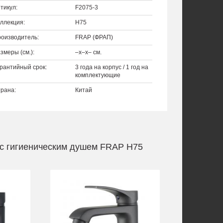
тикул:
F2075-3
ллекция:
H75
оизводитель:
FRAP (ФРАП)
змеры (см.):
–x–x– см.
рантийный срок:
3 года на корпус / 1 год на
комплектующие
рана:
Китай
 с гигиеническим душем FRAP H75