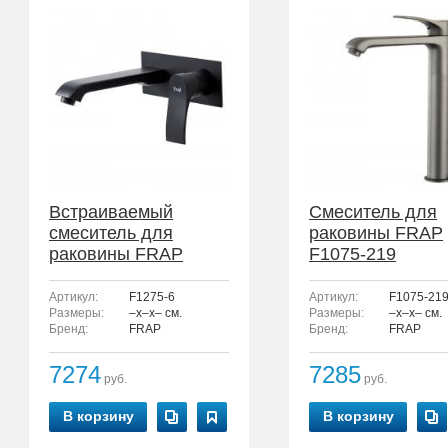
Встраиваемый
Смеситель для
смеситель для
раковины FRAP
раковины FRAP
F1075-219
F1275-6
Артикул:
F1275-6
Артикул:
F1075-21
Размеры:
–x–x– см.
Размеры:
–x–x– см.
Бренд:
FRAP
Бренд:
FRAP
7274
7285
руб.
руб.
В корзину
В корзину