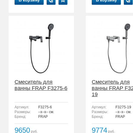
В корзину
В корзину
Смеситель для
Смеситель для
ванны FRAP F3275-6
ванны FRAP F32
19
Артикул:
F3275-6
Артикул:
F3275-19
Размеры:
–x–x– см.
Размеры:
–x–x– см.
Бренд:
FRAP
Бренд:
FRAP
9650
9774
руб.
руб.