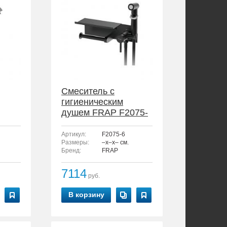
Смеситель с
гигиеническим
душем FRAP F2075-
6
Артикул:
F2075-6
Размеры:
–x–x– см.
Бренд:
FRAP
7114
руб.
В корзину