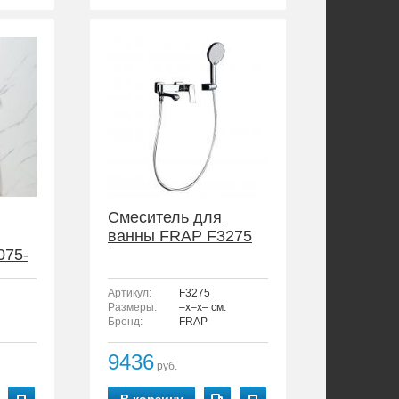
Смеситель для
ванны FRAP F3275
075-
Артикул:
F3275
Размеры:
–x–x– см.
Бренд:
FRAP
9436
руб.