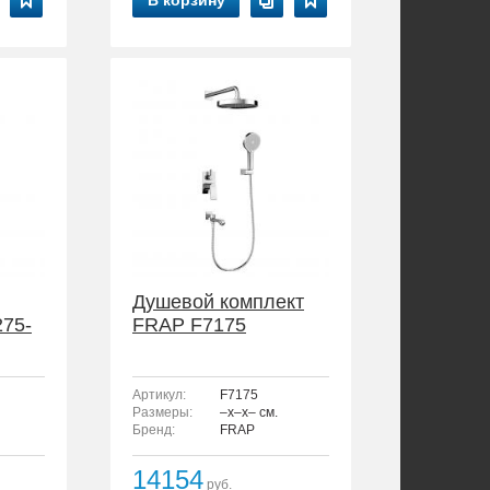
В корзину
Душевой комплект
75-
FRAP F7175
Артикул:
F7175
Размеры:
–x–x– см.
Бренд:
FRAP
14154
руб.