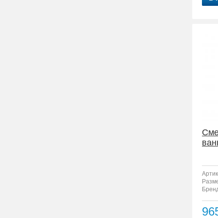
Сме
ван
Артик
Разм
Бренд
96