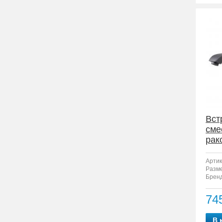
Вст
сме
рак
F12
Артик
Разм
Бренд
74
В 