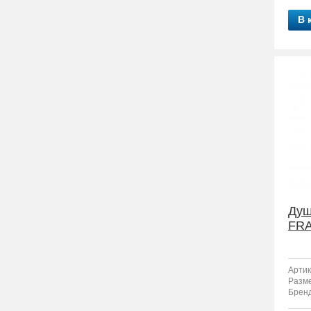
В 
Душ
FRA
Артик
Разм
Бренд