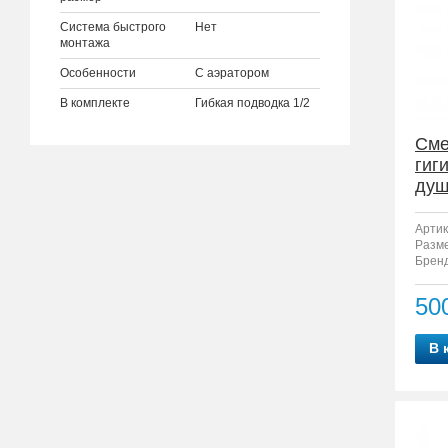
Система быстрого
Нет
монтажа
Особенности
С аэратором
В комплекте
Гибкая подводка 1/2
Сме
гиг
душ
3
Артик
Разм
Бренд
50
В 