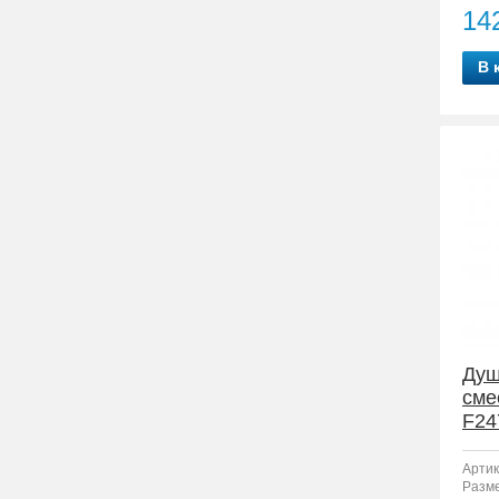
14
В 
Душ
сме
F24
Артик
Разм