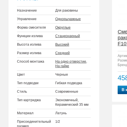
Назначение
Для раковины
Управление
Однорычажные
Форма смесителя
Округлые
Сме
Функции излива
Стационарный
рак
F10
Высота излива
Высокий
Размер излива
Средний
Артик
Разм
Способ монтажа
На одно отверстие
,
Бренд
На гайке
Цвет
Черные
45
Тип подводки
Гибкая подводка
В 
Стиль
Современные
Тип картриджа
Экономичный,
Керамический 35 мм
Материал
Латунь
Присоединительный
1/2
размер