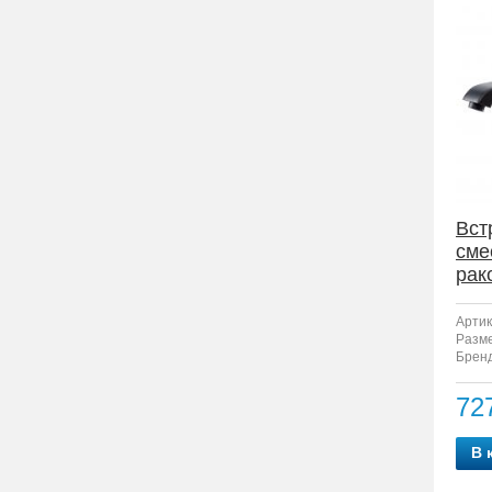
Вст
сме
рак
F12
Артик
Разм
Бренд
72
В 