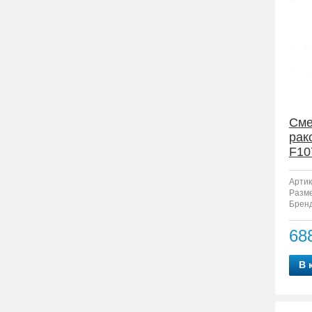
Сме
рак
F10
Артик
Разм
Бренд
68
В 