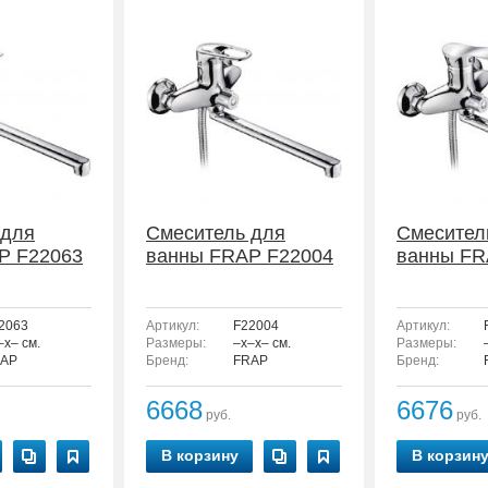
 для
Смеситель для
Смесител
P F22063
ванны FRAP F22004
ванны FR
2063
Артикул:
F22004
Артикул:
–x– см.
Размеры:
–x–x– см.
Размеры:
AP
Бренд:
FRAP
Бренд:
6668
6676
руб.
руб.
В корзину
В корзин