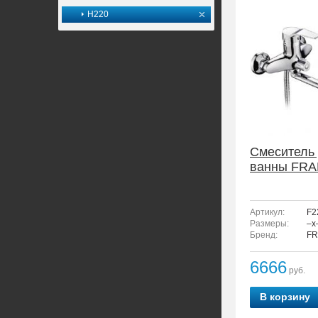
H220
Смеситель
ванны FRA
Артикул:
F2
Размеры:
–x
Бренд:
FR
6666
руб.
В корзину