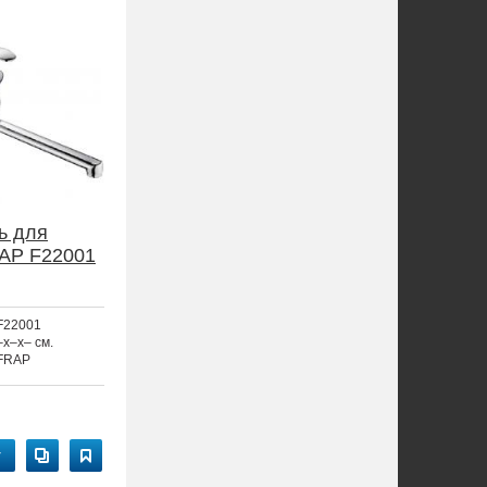
ь для
AP F22001
F22001
–x–x– см.
FRAP
у