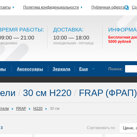
нтакты
Политика конфиденциальности
Публичная оферта
Ср
ВРЕМЯ РАБОТЫ:
ДОСТАВКА:
ИНФОРМА
09:00 — 21:00
10:00 — 18:00
Бесплатная дос
5000 рублей
ежедневно
понедельник - пятница
емы
Аксессуары
Зеркала
Еще
Поиск:
тели
/
30 см H220
/
FRAP (ФРАП)
ители
FRAP
H220
30 см
Цене, 
3
Сортировать по: