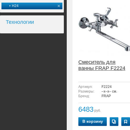
H24
Технологии
Смеситель для
ванны FRAP F2224
Артикул:
F2224
Размеры:
–x–x– см.
Бренд:
FRAP
6483
руб.
В корзину