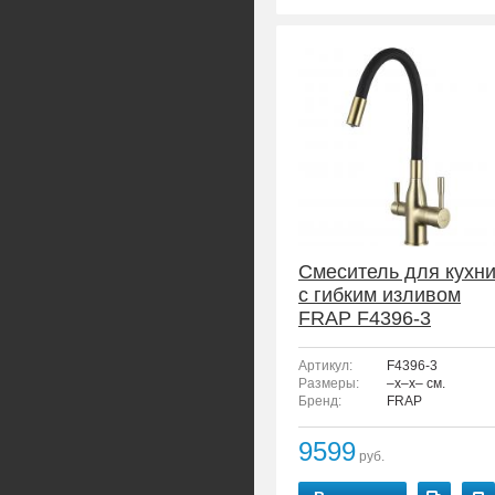
Смеситель для кухн
с гибким изливом
FRAP F4396-3
Артикул:
F4396-3
Размеры:
–x–x– см.
Бренд:
FRAP
9599
руб.