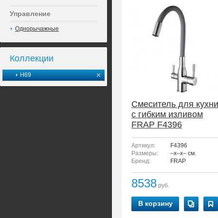
Управление
Однорычажные
Коллекции
H69
Смеситель для кухн
с гибким изливом
FRAP F4396
Артикул:
F4396
Размеры:
–x–x– см.
Бренд:
FRAP
8538
руб.
В корзину