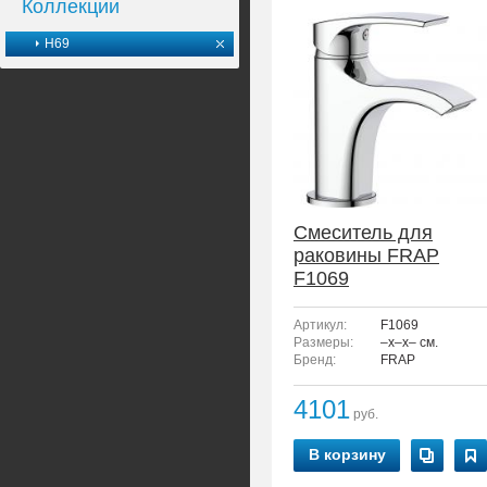
Коллекции
H69
Смеситель для
раковины FRAP
F1069
Артикул:
F1069
Размеры:
–x–x– см.
Бренд:
FRAP
4101
руб.
В корзину