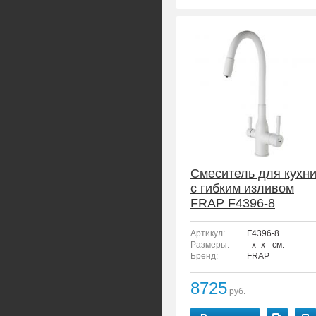
Смеситель для кухн
с гибким изливом
FRAP F4396-8
Артикул:
F4396-8
Размеры:
–x–x– см.
Бренд:
FRAP
8725
руб.