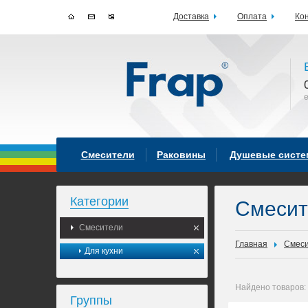
Доставка
Оплата
Ко
Смесители
Раковины
Душевые сист
Категории
Смеси
Смесители
Главная
Смес
Для кухни
Найдено товаров:
Группы