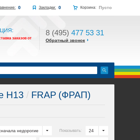
0
0
Пусто
авнение:
Закладки:
Корзина:
ЦИЯ:
8 (495)
477 53 31
тавка заказов от
Обратный звонок
е H13
/
FRAP (ФРАП)
сначала недорогие
24
Показывать: