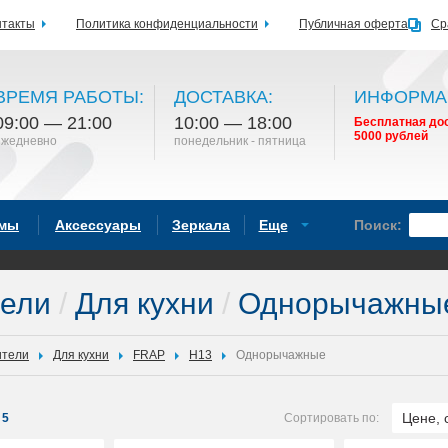
нтакты
Политика конфиденциальности
Публичная оферта
Ср
ВРЕМЯ РАБОТЫ:
ДОСТАВКА:
ИНФОРМА
09:00 — 21:00
10:00 — 18:00
Бесплатная дос
5000 рублей
ежедневно
понедельник - пятница
емы
Аксессуары
Зеркала
Еще
Поиск:
тели
/
Для кухни
/
Однорычажны
ители
Для кухни
FRAP
H13
Однорычажные
Цене, 
5
Сортировать по: