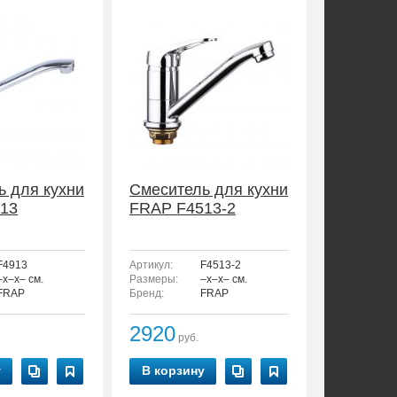
ь для кухни
Смеситель для кухни
13
FRAP F4513-2
F4913
Артикул:
F4513-2
–x–x– см.
Размеры:
–x–x– см.
FRAP
Бренд:
FRAP
2920
руб.
у
В корзину