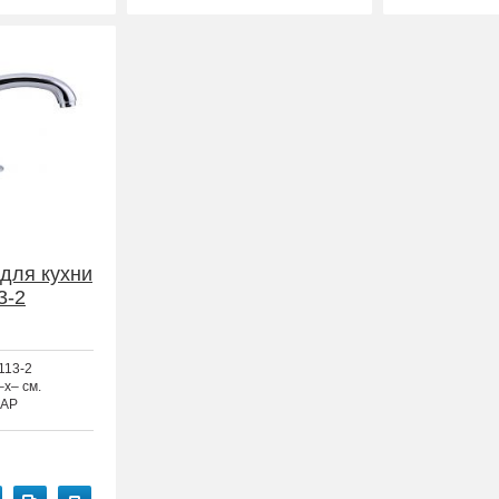
для кухни
3-2
113-2
–x– см.
AP