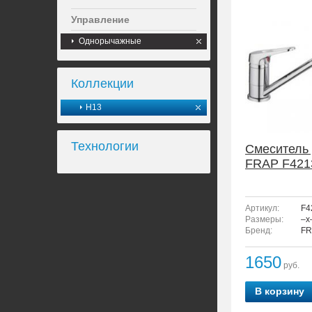
Управление
Однорычажные
Коллекции
H13
Технологии
Смеситель 
FRAP F421
Артикул:
F4
Размеры:
–x
Бренд:
FR
1650
руб.
В корзину