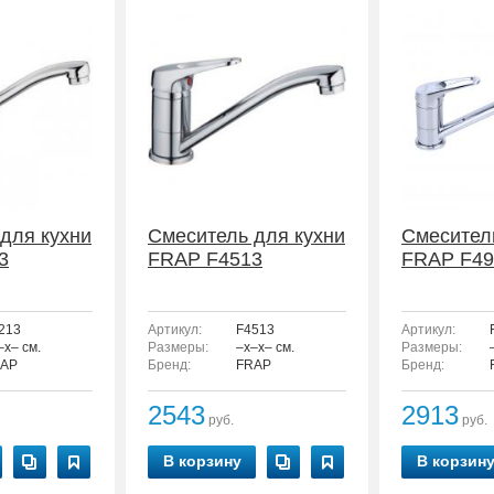
для кухни
Смеситель для кухни
Смесител
3
FRAP F4513
FRAP F49
213
Артикул:
F4513
Артикул:
–x– см.
Размеры:
–x–x– см.
Размеры:
AP
Бренд:
FRAP
Бренд:
2543
2913
руб.
руб.
В корзину
В корзин