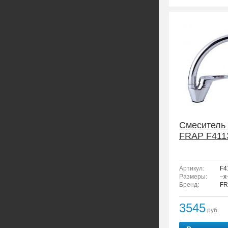
Смеситель 
FRAP F411
Артикул:
F4
Размеры:
–x
Бренд:
FR
3545
руб.