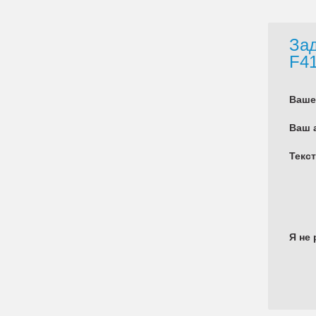
Зад
F41
Ваше
Ваш 
Текс
Я не 