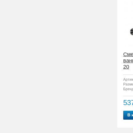
Сме
ван
20
Артик
Разм
Бренд
53
В 