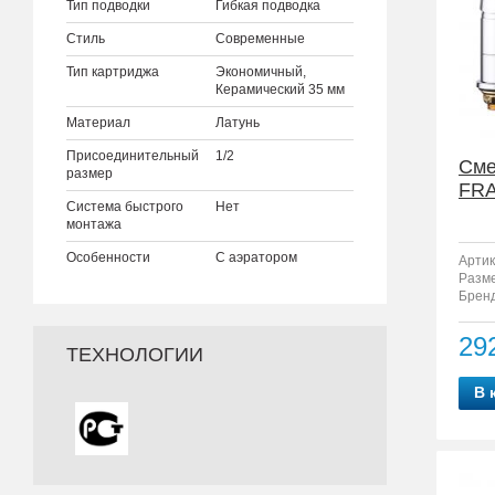
Тип подводки
Гибкая подводка
Стиль
Современные
Тип картриджа
Экономичный,
Керамический 35 мм
Материал
Латунь
Присоединительный
1/2
Сме
размер
FRA
Система быстрого
Нет
монтажа
Особенности
С аэратором
Артик
Разм
Бренд
29
ТЕХНОЛОГИИ
В 