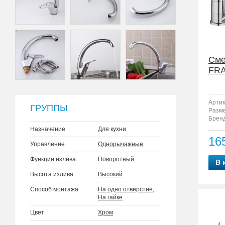
Сме
FRA
Артик
ГРУППЫ
Разм
Бренд
Назначение
Для кухни
16
Управление
Однорычажные
Функции излива
Поворотный
В 
Высота излива
Высокий
Способ монтажа
На одно отверстие
,
На гайке
Цвет
Хром