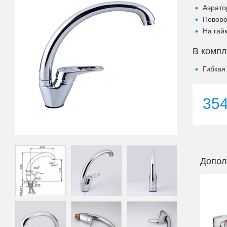
Аэрато
Поворо
На гай
В компл
Гибкая
35
Допол