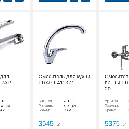
 для
Смеситель для кухни
Смесител
FRAP
FRAP F4113-2
ванны FR
20
013
Артикул:
F4113-2
Артикул:
–x– см.
Размеры:
–x–x– см.
Размеры:
AP
Бренд:
FRAP
Бренд:
3545
5375
руб.
руб.