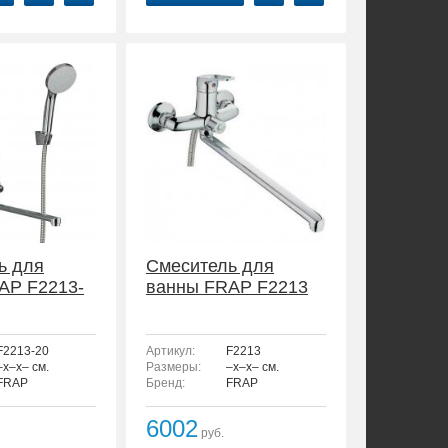
ь для
Смеситель для
AP F2213-
ванны FRAP F2213
F2213-20
Артикул:
F2213
–x–x– см.
Размеры:
–x–x– см.
FRAP
Бренд:
FRAP
6002
руб.