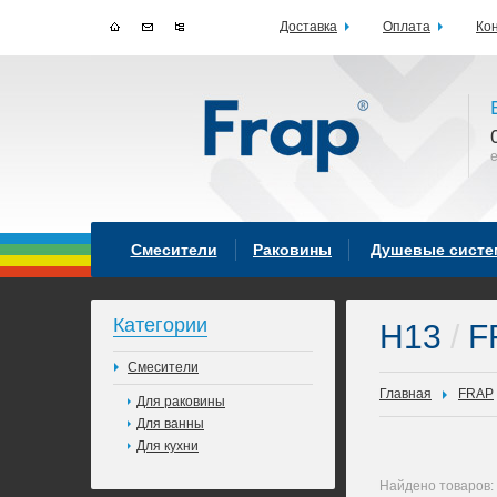
Доставка
Оплата
Ко
Смесители
Раковины
Душевые сист
Категории
H13
/
F
Смесители
Главная
FRAP
Для раковины
Для ванны
Для кухни
Найдено товаров: