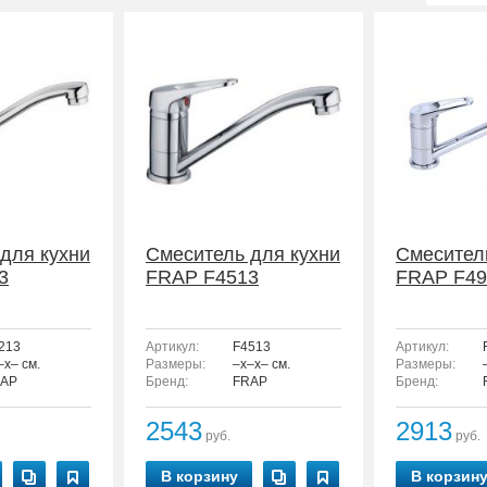
для кухни
Смеситель для кухни
Смесител
3
FRAP F4513
FRAP F49
213
Артикул:
F4513
Артикул:
–x– см.
Размеры:
–x–x– см.
Размеры:
AP
Бренд:
FRAP
Бренд:
2543
2913
руб.
руб.
В корзину
В корзин