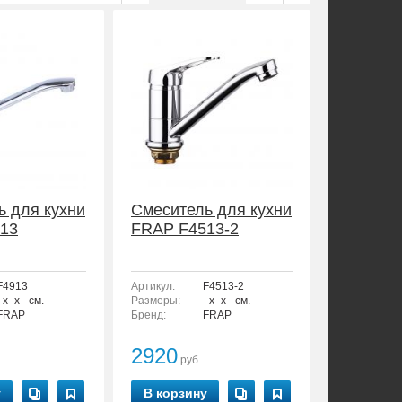
ь для кухни
Смеситель для кухни
13
FRAP F4513-2
F4913
Артикул:
F4513-2
–x–x– см.
Размеры:
–x–x– см.
FRAP
Бренд:
FRAP
2920
руб.
у
В корзину