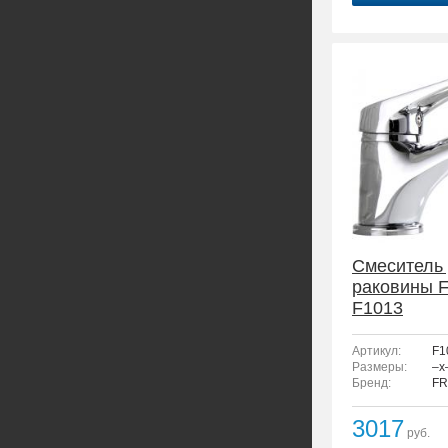
Смеситель
раковины 
F1013
Артикул:
F1
Размеры:
–x
Бренд:
FR
3017
руб.