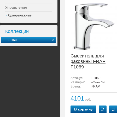
Управление
Однорычажные
Коллекции
H69
Смеситель для
раковины FRAP
F1069
Артикул:
F1069
Размеры:
–x–x– см.
Бренд:
FRAP
4101
руб.
В корзину