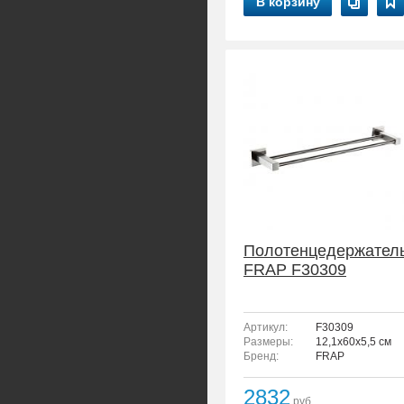
В корзину
Полотенцедержател
FRAP F30309
Артикул:
F30309
Размеры:
12,1x60x5,5 см
Бренд:
FRAP
2832
руб.