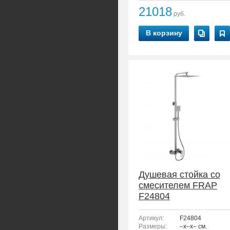
21018
руб.
В корзину
Душевая стойка со
смесителем FRAP
F24804
Артикул:
F24804
Размеры:
–x–x– см.