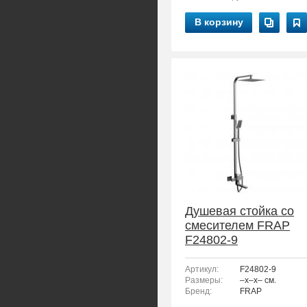
В корзину
Душевая стойка со
смесителем FRAP
F24802-9
Артикул:
F24802-9
Размеры:
–x–x– см.
Бренд:
FRAP