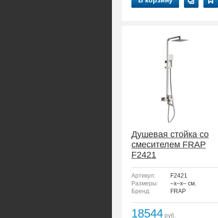
В корзину
Душевая стойка со
смесителем FRAP
F2421
Артикул:
F2421
Размеры:
–x–x– см.
Бренд:
FRAP
18544
руб.