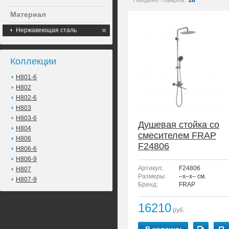
Найдено товаров:
18
Материал
Нержавеющая сталь
Коллекции
H801-6
H802
H802-6
H803
H803-6
Душевая стойка со
H804
смесителем FRAP
H806
F24806
H806-6
H806-9
Артикул:
F24806
H807
Размеры:
–x–x– см.
H807-9
Бренд:
FRAP
16210
руб.