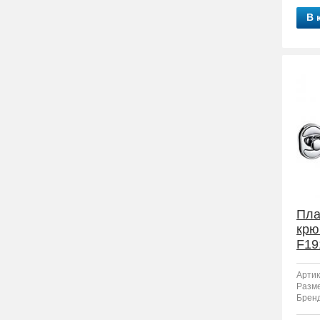
В 
Пла
крю
F19
Артик
Разм
Бренд