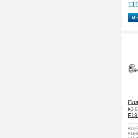
11
В 
Пла
крю
F19
Артик
Разм