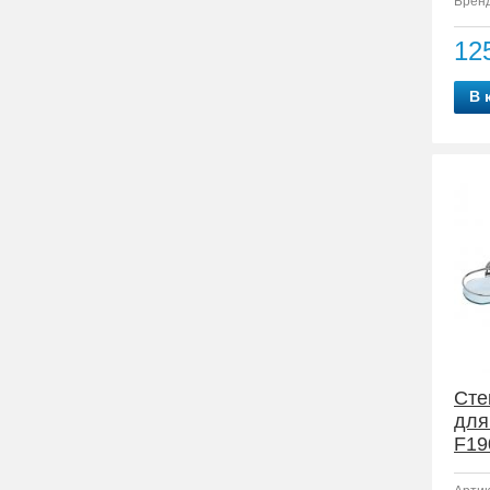
Бренд
12
В 
Сте
для
F19