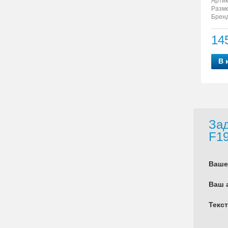
Артик
Разм
Бренд
14
В 
Зад
F1
Ваше
Ваш 
Текс