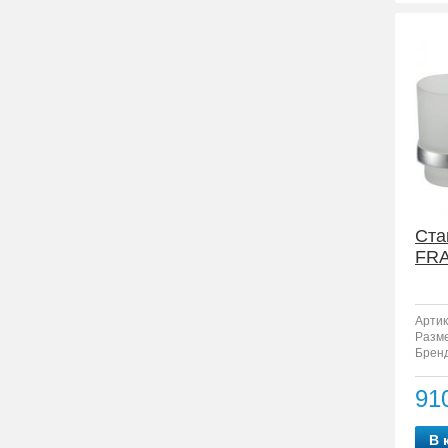
Ста
FRA
Артик
Разм
Бренд
91
В 