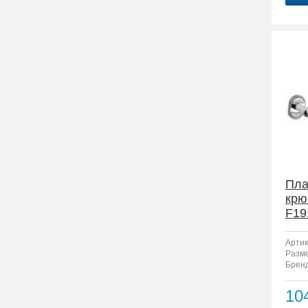
Пла
крю
F19
Артик
Разм
Бренд
10