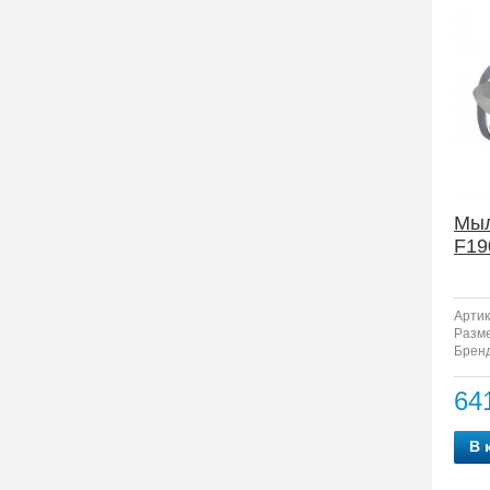
Мыл
F19
Артик
Разм
Бренд
64
В 