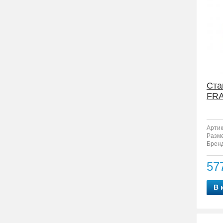
Ста
FRA
Артик
Разм
Бренд
57
В 