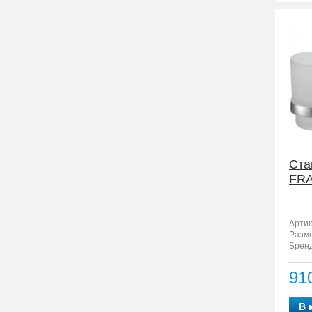
Ста
FRA
Артик
Разм
Бренд
91
В 