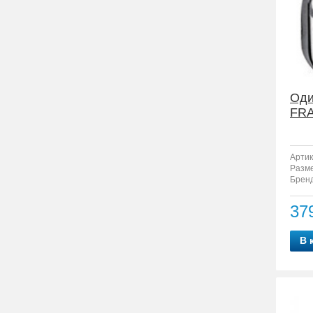
Оди
FRA
Артик
Разм
Бренд
37
В 