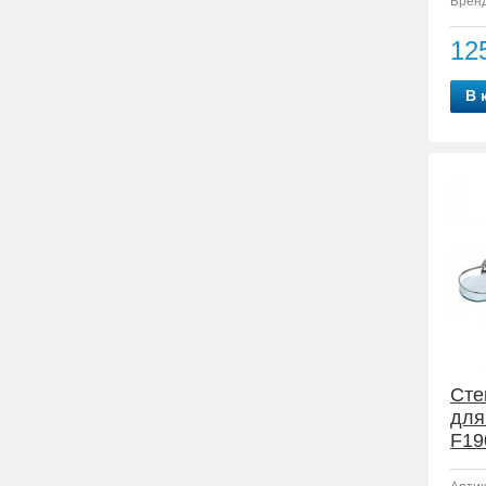
Бренд
12
В 
Сте
для
F19