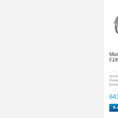
Мыл
F19
Артик
Разм
Бренд
64
В 