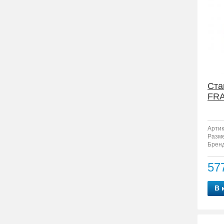
Ста
FRA
Артик
Разм
Бренд
57
В 