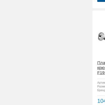
Пла
крю
F19
Артик
Разм
Бренд
10