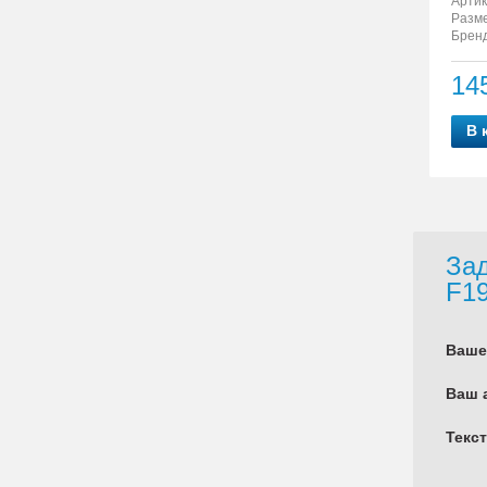
Артик
Разм
Бренд
14
В 
Зад
F1
Ваше
Ваш 
Текс