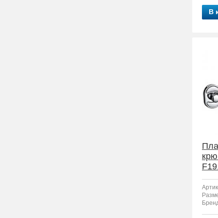
В 
Пла
крю
F19
Артик
Разм
Бренд