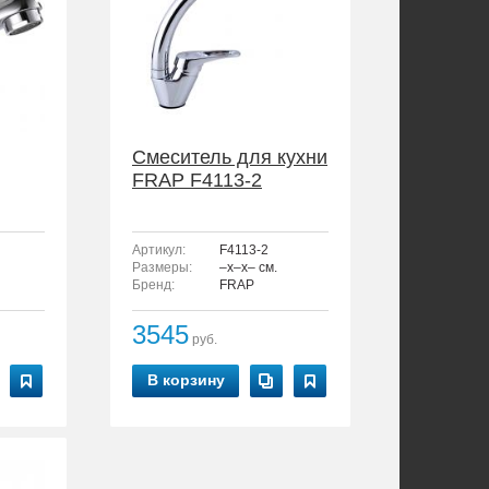
Смеситель для кухни
FRAP F4113-2
Артикул:
F4113-2
Размеры:
–x–x– см.
Бренд:
FRAP
3545
руб.
В корзину