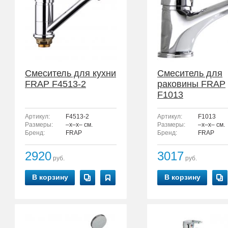
Смеситель для кухни
Смеситель для
FRAP F4513-2
раковины FRAP
F1013
Артикул:
F4513-2
Артикул:
F1013
Размеры:
–x–x– см.
Размеры:
–x–x– см.
Бренд:
FRAP
Бренд:
FRAP
2920
3017
руб.
руб.
В корзину
В корзину