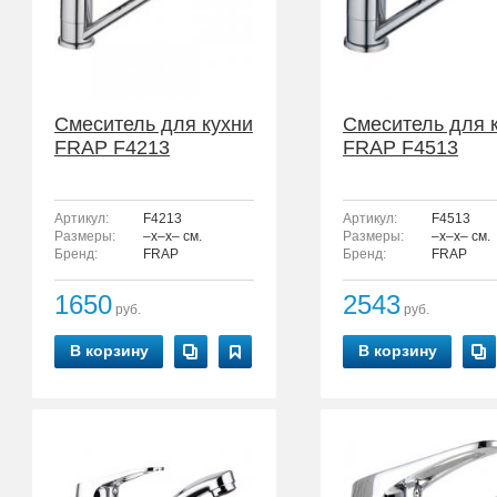
Смеситель для кухни
Смеситель для 
FRAP F4213
FRAP F4513
Артикул:
F4213
Артикул:
F4513
Размеры:
–x–x– см.
Размеры:
–x–x– см.
Бренд:
FRAP
Бренд:
FRAP
1650
2543
руб.
руб.
В корзину
В корзину