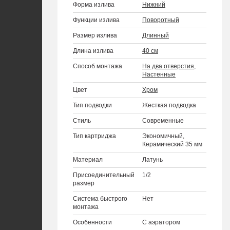
Форма излива
Нижний
Функции излива
Поворотный
Размер излива
Длинный
Длина излива
40 см
Способ монтажа
На два отверстия
,
Настенные
Цвет
Хром
Тип подводки
Жесткая подводка
Стиль
Современные
Тип картриджа
Экономичный,
Керамический 35 мм
Материал
Латунь
Присоединительный
1/2
размер
Система быстрого
Нет
монтажа
Особенности
С аэратором