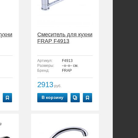
кухни
Смеситель для кухни
FRAP F4913
Артикул:
F4913
Размеры:
–x–x– см.
Бренд:
FRAP
2913
руб.
В корзину