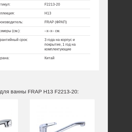
тикул:
F2213-20
ллекция:
H13
оизводитель:
FRAP (ФРАП)
змеры (см.):
–x–x– см.
рантийный срок:
3 года на корпус и
покрытие, 1 год на
комплектующие
рана:
Китай
 для ванны FRAP H13 F2213-20: