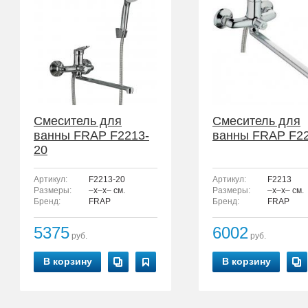
Смеситель для
Смеситель для
ванны FRAP F2213-
ванны FRAP F2
20
Артикул:
F2213-20
Артикул:
F2213
Размеры:
–x–x– см.
Размеры:
–x–x– см.
Бренд:
FRAP
Бренд:
FRAP
5375
6002
руб.
руб.
В корзину
В корзину